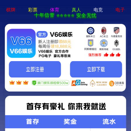
永乐电器官方网站-手机App下载
永乐电器官方网站
>
>
查看分类
网站首页
产品中心
双筒望远镜