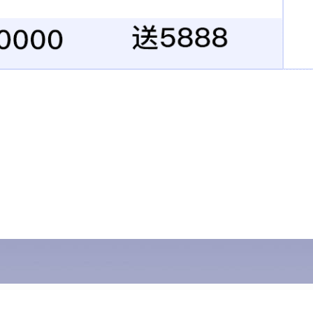
特警支队产品体验
«
1
2
3
»