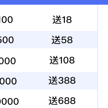
特警支队远距观测
微信号：
点击复制微信号