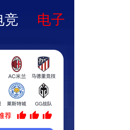
下载
咨询热线
13211792316
新闻资讯
关于我们
联系我们