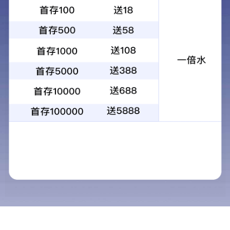
微信号：
点击复制微信号
特警支队体验产品
上一条：
公安厅体验产品
下一条：
特警支队产品体验
网站首页
电话咨询
微信客服
在线地图