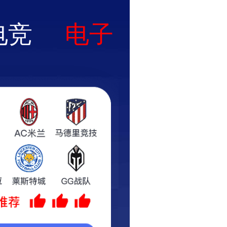
下载
咨询热线
13211792316
新闻资讯
关于我们
联系我们