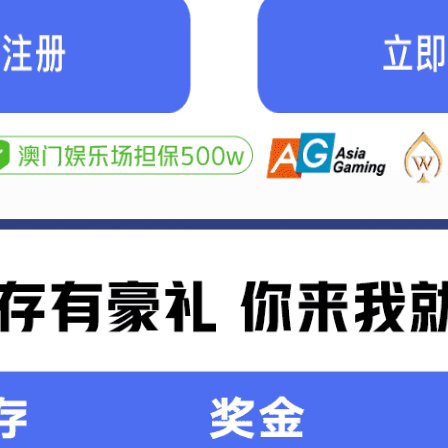
在线留言
联系我们