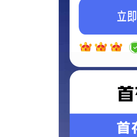
>
>
您的位置：
在线留言
联系我们
在线留言