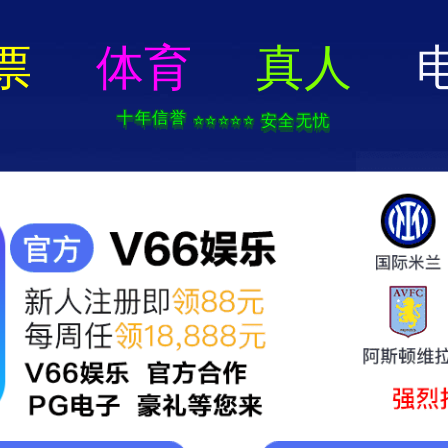
乐电器官方网站-手机App
镜|98式望远镜
高倍望远镜
合作客户
工厂展示
荣誉资质