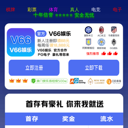
永乐电器官方网站-手机App下载
永乐电器官方网站
>
>
查看分类
网站首页
新闻资讯
行业资讯