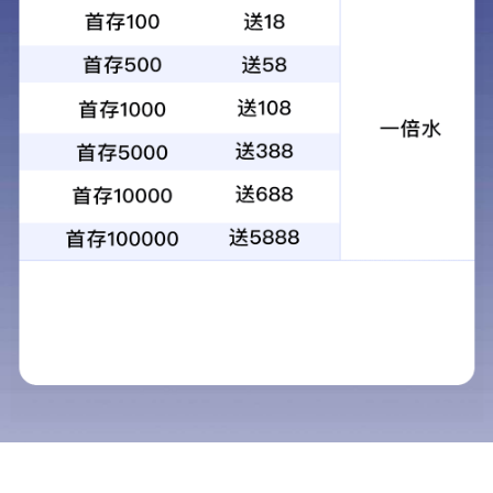
昆明，作为中国光学工业的摇篮，其生产的高倍
望远镜以其卓越的性能和精湛的工艺赢得了广泛的赞
誉。对于热爱天文观测、户外探险或体育赛事观赏的
朋友来说，选择一款合适的昆明高倍望远镜至关重
要。那么，在选择昆明高倍望远镜时，有哪些技巧可
以遵循呢？
一、明确使用需求
首先，要明确自己的使用需求。是用于天文观
测、户外探险、体育赛事还是其他特定场景？不同的
用途对望远镜的性能要求不同。例如，天文观测需要
选择口径较大、分辨率较高的望远镜，以便捕捉到更
多的天体细节；而户外探险则可能更注重望远镜的便
携性和防水性能。
二、关注望远镜的口径与放大倍数
口径和放大倍数是衡量望远镜性能的重要指标。
口径越大，望远镜收集光线的能力越强，观测效果越