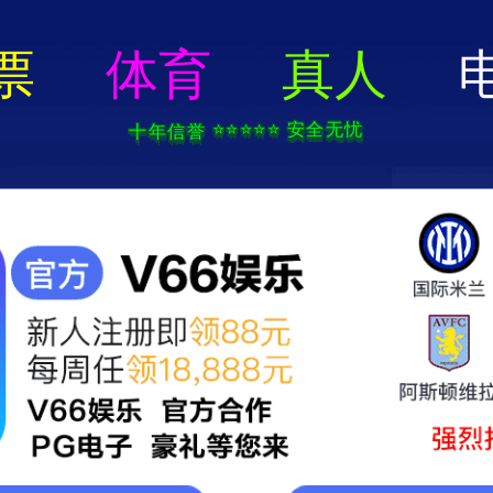
乐电器官方网站-手机App
镜|98式望远镜
高倍望远镜
合作客户
工厂展示
荣誉资质