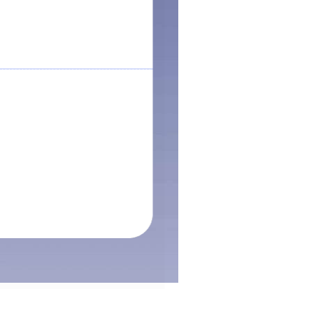
双筒望远镜