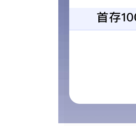
昆光12X32