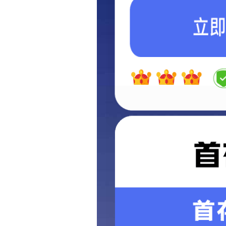
>
>
您的位置：
网站首页
产品中心
双筒望远镜
测距防水望远镜
双筒望远镜