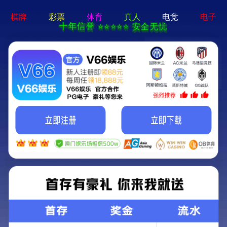
永乐电器官方网站-手机App下载
永乐电器官方网站
>
>
查看分类
网站首页
新闻资讯
公司新闻