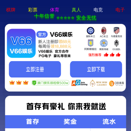
永乐电器官方网站-手机App下载
永乐电器官方网站
>
>
查看分类
网站首页
产品中心
观鸟镜