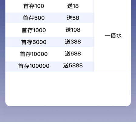
昆光VW02 20-60x80大口径单筒高倍高
清专业级单目单筒观景观靶望远镜
型号：20-60x80单筒观鸟镜