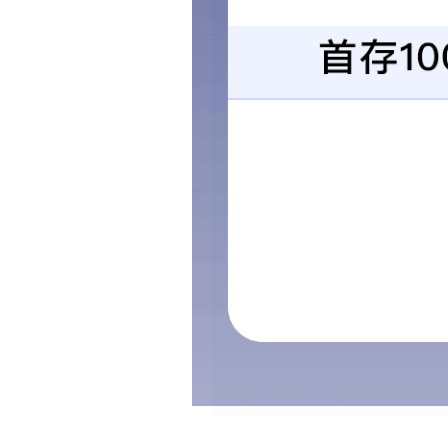
Kunlight Targeting S
construction 