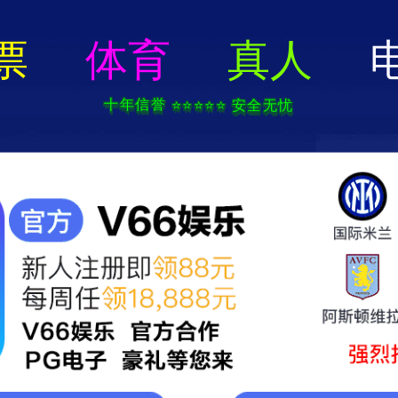
乐电器官方网站-手机App
镜|98式望远镜
高倍望远镜
合作客户
工厂展示
荣誉资质