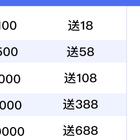
仪
瞄准镜
测距仪
直筒望远镜