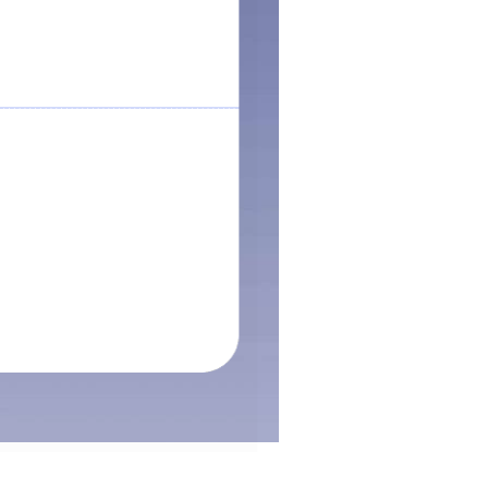
gnification All-metal
watching scope