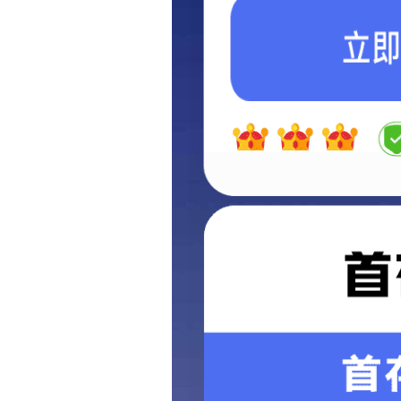
>
>
您的位置：
网站首页
产品中心
观鸟镜
测距防水望远镜
双筒望远镜