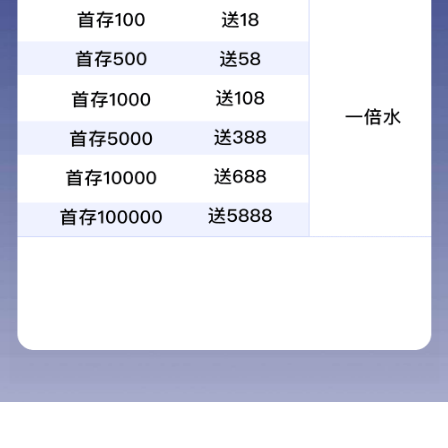
昆光C8热像仪夜视仪户外狩猎热瞄成像仪
红外成像瞄准望远镜