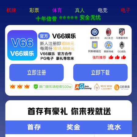
永乐电器官方网站-手机App下载
Kunming Kunguang Photoelectric Technology
Co., Ltd.
>
>
Classify
Home
Product Center
Infrared thermal imager