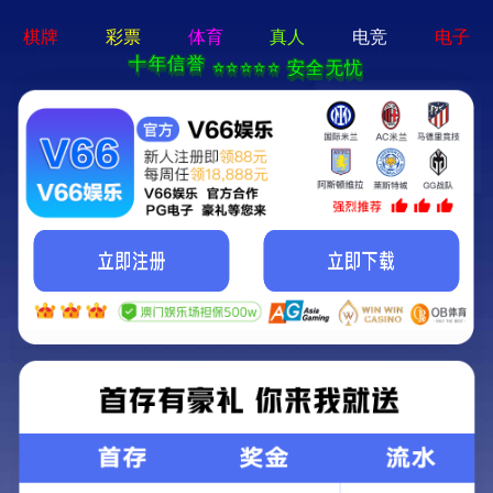
永乐电器官方网站-手机App下载
Kunming Kunguang Photoelectric Technology
Co., Ltd.
>
>
Classify
Home
Product Center
spotting scope