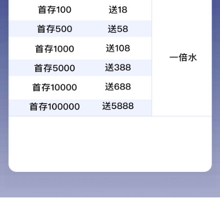
昆光20-60X82ED观靶镜ED镜片远距离
高端户外观鸟镜 高清高倍 高配款