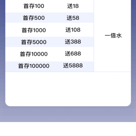
昆光M830 8X30无罗盘双筒望远镜高清
高倍小巧便携户外防水望远镜