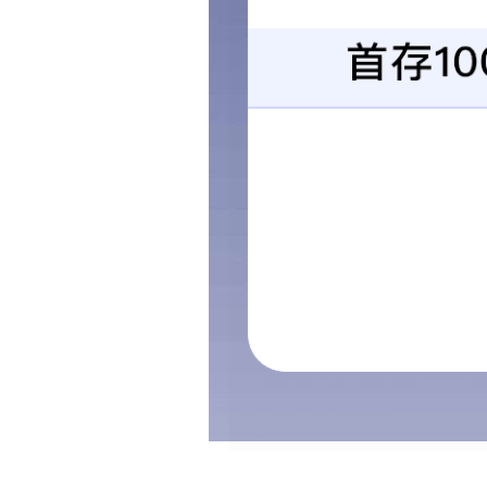
昆光T98式7X