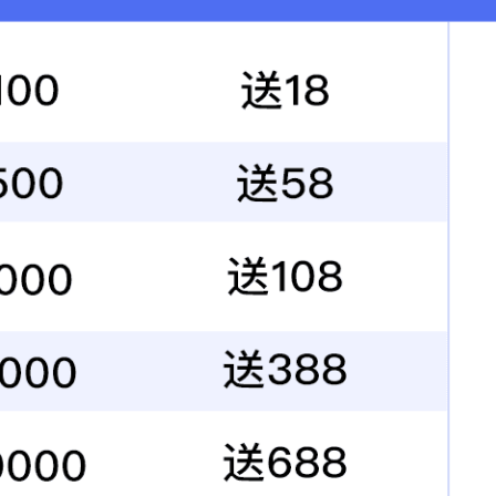
仪
瞄准镜
测距仪
直筒望远镜