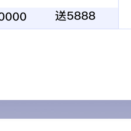
50双筒望远镜高清高倍便携手持充氮