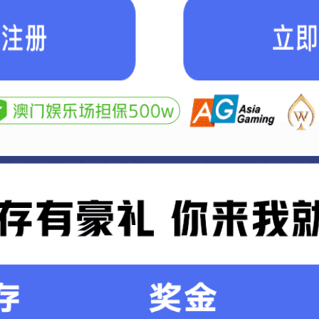
镜
单筒望远镜
观鸟镜
高倍望远镜