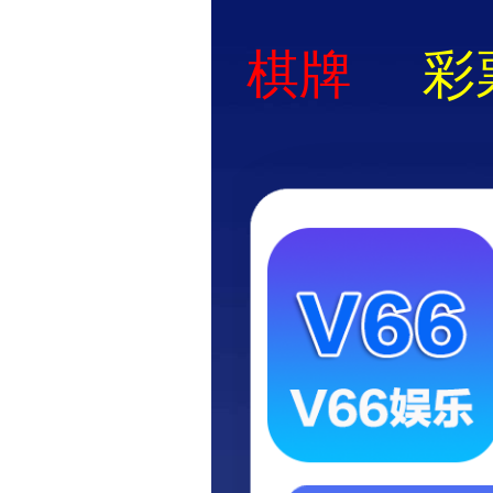
永
永乐电器官方网站
望远镜厂家-变倍望远镜|62式望远
网站首页
产品中心
双筒望远镜