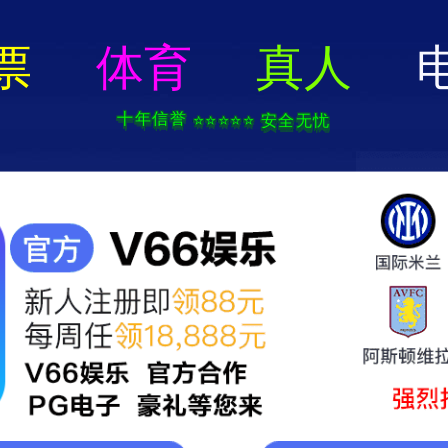
乐电器官方网站-手机App
镜|98式望远镜
高倍望远镜
合作客户
工厂展示
荣誉资质