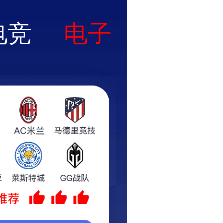
下载
咨询热线
13211792316
新闻资讯
关于我们
联系我们