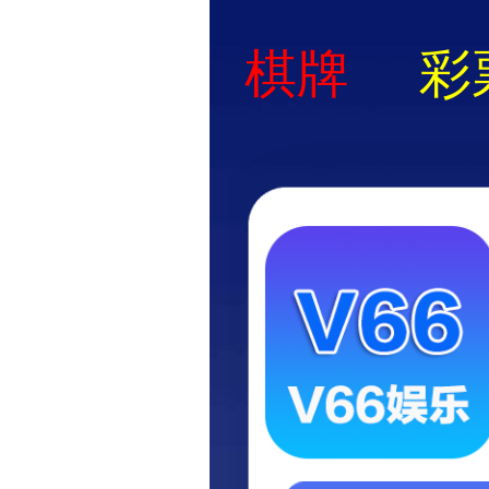
永
永乐电器官方网站
望远镜厂家-变倍望远镜|62式望远
网站首页
产品中心
双筒望远镜