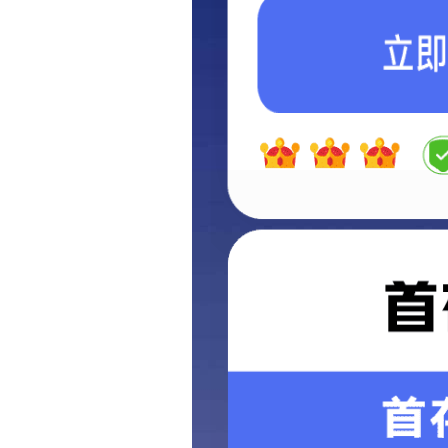
>
>
您的位置：
网站首页
产品中心
红外热像仪
测距防水望远镜
双筒望远镜