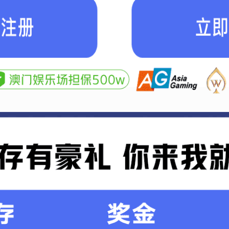
单筒望远镜
观鸟镜
高倍望远镜