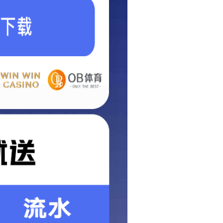
天文望远镜
红外夜视仪