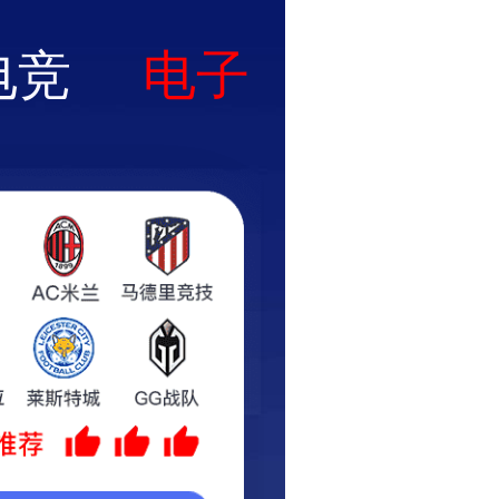
下载
咨询热线
13211792316
新闻资讯
关于我们
联系我们