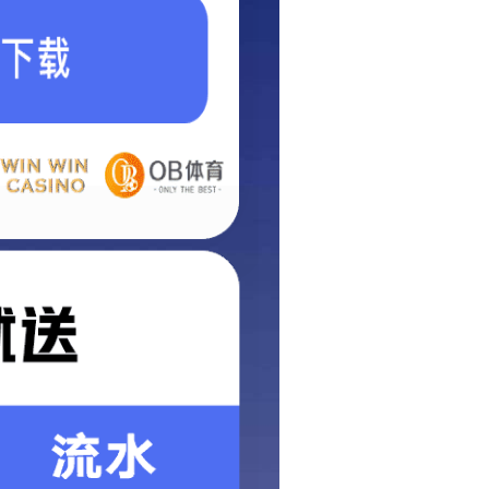
天文望远镜
红外夜视仪