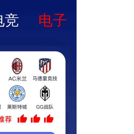
下载
咨询热线
13211792316
新闻资讯
关于我们
联系我们