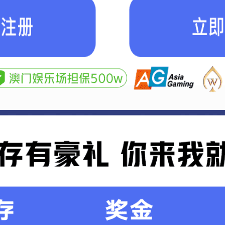
单筒望远镜
观鸟镜
高倍望远镜