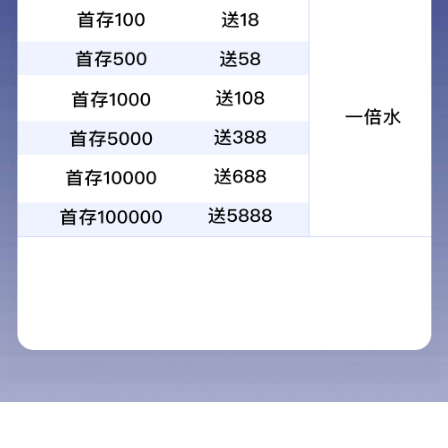
KFS20X80大口径双筒望远镜