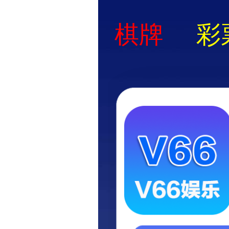
永
永乐电器官方网站
望远镜厂家-变倍望远镜|62式望远
网站首页
产品中心
双筒望远镜