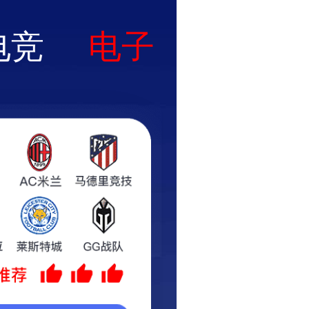
下载
咨询热线
13211792316
新闻资讯
关于我们
联系我们