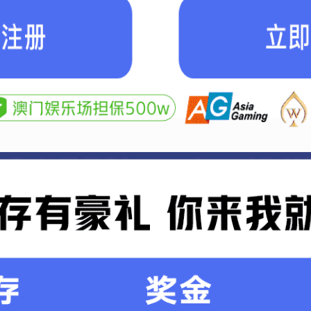
单筒望远镜
观鸟镜
高倍望远镜