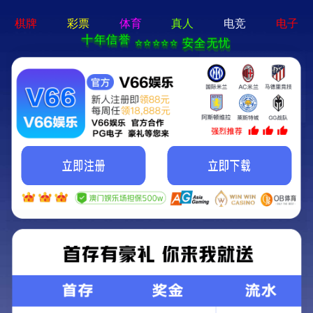
永乐电器官方网站-手机App下载
永乐电器官方网站
>
>
查看分类
网站首页
产品中心
高倍望远镜