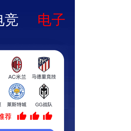
下载
咨询热线
13211792316
新闻资讯
关于我们
联系我们