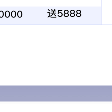
8倍多功能带SD卡彩色黑白转换数码夜