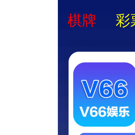
永
永乐电器官方网站
望远镜厂家-变倍望远镜|62式望远
网站首页
产品中心
双筒望远镜