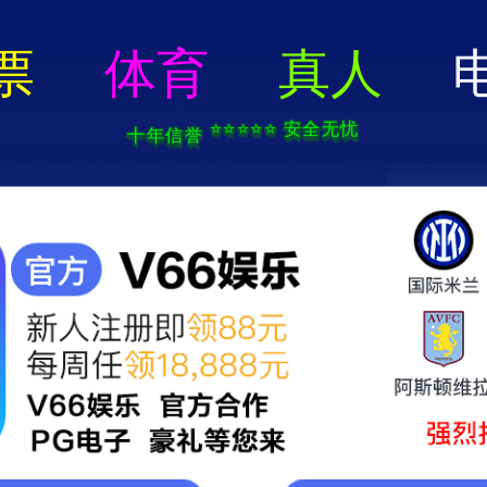
乐电器官方网站-手机App
镜|98式望远镜
高倍望远镜
合作客户
工厂展示
荣誉资质