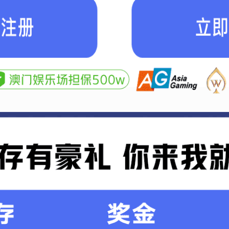
单筒望远镜
观鸟镜
高倍望远镜