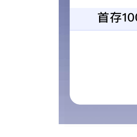
昆光77式