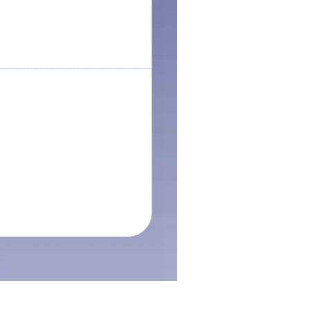
视仪昼夜两用