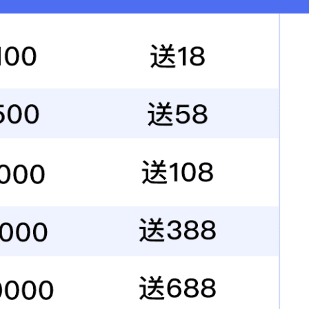
仪
瞄准镜
测距仪
直筒望远镜