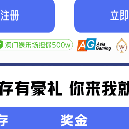
镜
单筒望远镜
观鸟镜
高倍望远镜