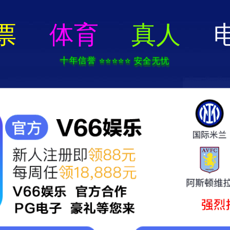
乐电器官方网站-手机App
镜|98式望远镜
高倍望远镜
合作客户
工厂展示
荣誉资质