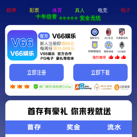
永乐电器官方网站-手机App下载
永乐电器官方网站
>
>
查看分类
网站首页
产品中心
测距仪