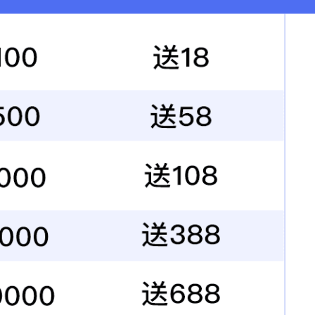
微信号：
点击复制微信号