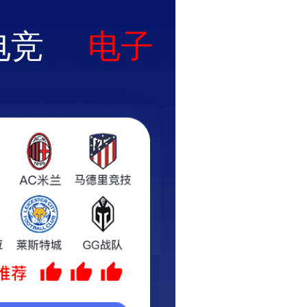
下载
咨询热线
13211792316
新闻资讯
关于我们
联系我们