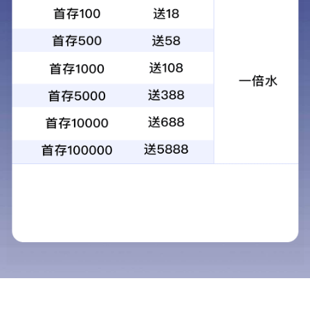
微信号：
点击复制微信号
公安厅体验产品
上一条：
特警支队远距观测
下一条：
特警支队体验产品
网站首页
电话咨询
微信客服
在线地图