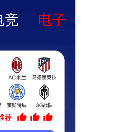
下载
咨询热线
13211792316
新闻资讯
关于我们
联系我们