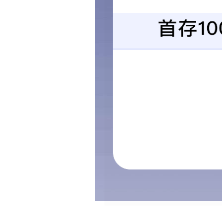
上一条：
特警支队高倍镜观测体验
下一条：
公安厅产品体验
昆光光电科技