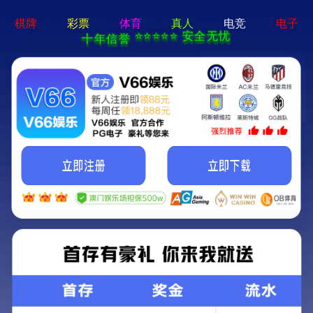
永乐电器官方网站-手机App下载
永乐电器官方网站
>
>
查看分类
网站首页
产品中心
高倍望远镜