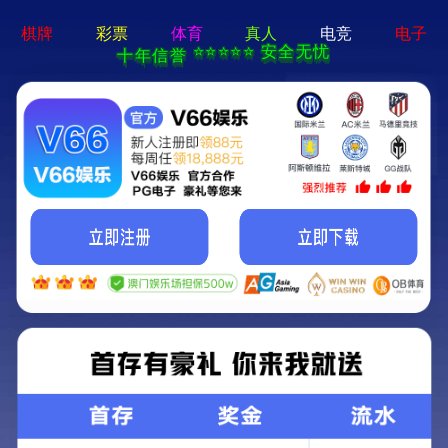
永乐电器官方网站-手机App下载
永乐电器官方网站
>
>
查看分类
网站首页
产品中心
双筒望远镜