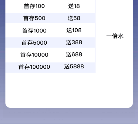
298原厂昆光观红62式8x30双筒望远镜
高清高倍小巧便携金属结构