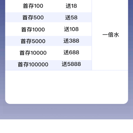
昆光KGS26双…
昆光超级侦察兵红…
新一代黑夜超级侦察兵双目双
筒夜视仪，始终要求产品质量
和夜视性能的优越性。 结构…
微信号：
点击复制微信号
昆光KGD -A…
红外照相机