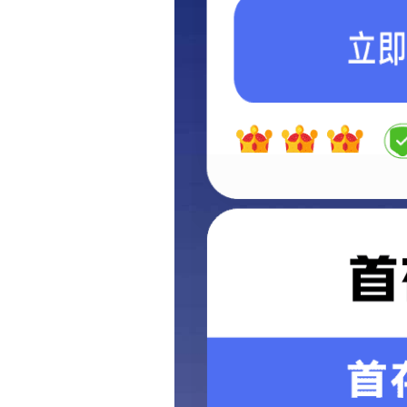
>
>
您的位置：
网站首页
新闻资讯
行业资讯