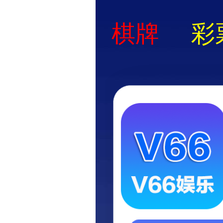
永
永乐电器官方网站
望远镜厂家-变倍望远镜|62式望远
网站首页
产品中心
双筒望远镜