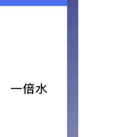
南昆光光电分享
、眼部挤压不适等问题，不少戴镜用
验。昆光光电光学技术团队针对戴镜
佩戴眼镜人群选到适配舒适的观测设