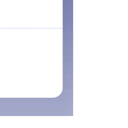
瞳距离建议不低于 15mm。出瞳距
戴眼镜后镜片会抵住目镜橡胶眼罩，眼球