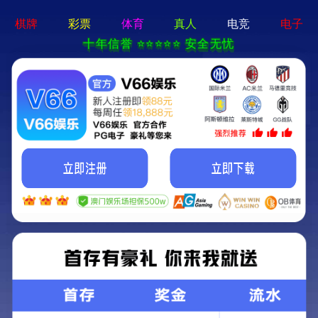
永乐电器官方网站-手机App下载
永乐电器官方网站
>
>
查看分类
网站首页
新闻资讯
公司新闻