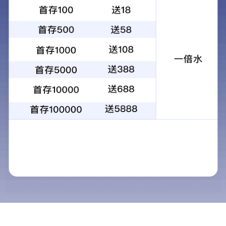
景区扫码望远镜的注意事项？
随着科技的进步和旅游业的发展，越来越多的景区开始引入扫码望远镜，为游客提供更加便捷和高效的观景体验。昆明景区扫码望远镜不仅使游客能够轻松观察到远处的风景，还通过…