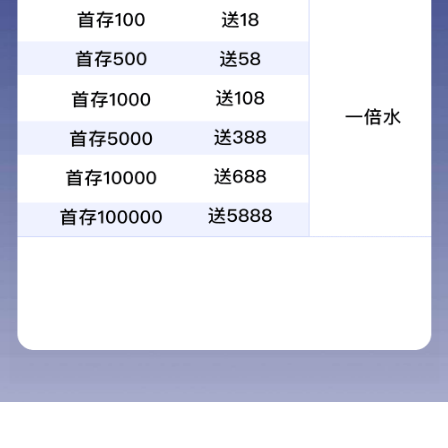
微信号：
点击复制微信号
平行光管组装
上一篇：已经是第一篇了
下一篇：
作业车间展示
网站首页
电话咨询
微信客服
在线地图